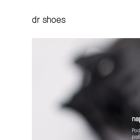
dr shoes
na
Pod
poc