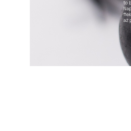
to 
Nap
fle
aż 