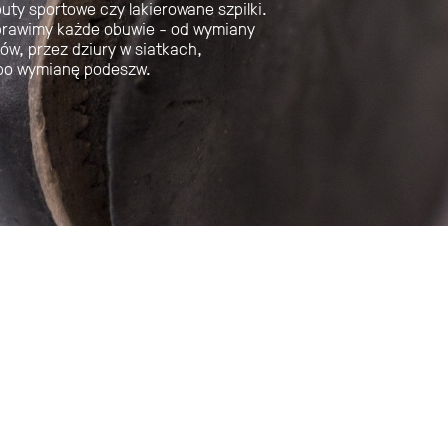
buty sportowe czy lakierowane szpilki.
rawimy każde obuwie - od wymiany
ków, przez dziury w siatkach,
po wymianę podeszw.