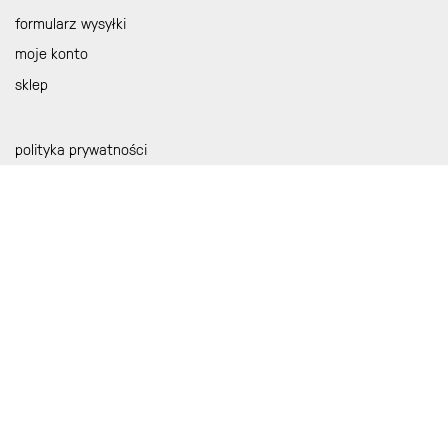
formularz wysyłki
moje konto
sklep
polityka prywatności
regulamin
dr shoes
Al.Marcinkowskiego 26
61-745 Poznań
godziny otwarcia
pn – pt 9:00 – 18:00
tel. 514 296 809