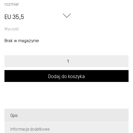
rozmiar
EU 35,5
Wyczyść
Brak w magazynie
ilość
Nike
Air
Force
Dodaj do koszyka
Low
Glitch
Opis
Informacje dodatkowe