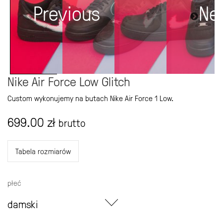
Previous
Ne
Nike Air Force Low Glitch
Custom wykonujemy na butach Nike Air Force 1 Low.
699.00
zł
brutto
Tabela rozmiarów
płeć
damski