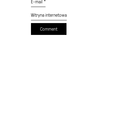
E-mail
*
Witryna internetowa
cennik
formularz wysyłki
moje konto
sklep