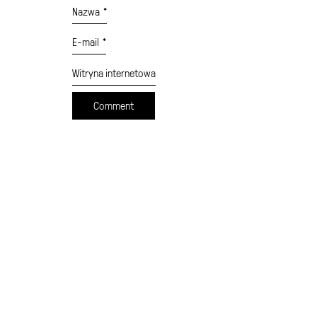
Nazwa
*
E-mail
*
Witryna internetowa
cennik
formularz wysyłki
moje konto
sklep