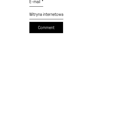
E-mail
*
Witryna internetowa
cennik
formularz wysyłki
moje konto
sklep