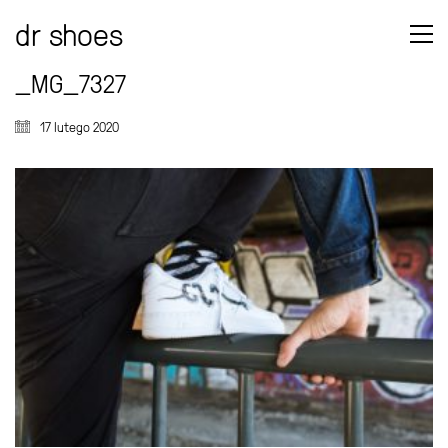
dr shoes
_MG_7327
17 lutego 2020