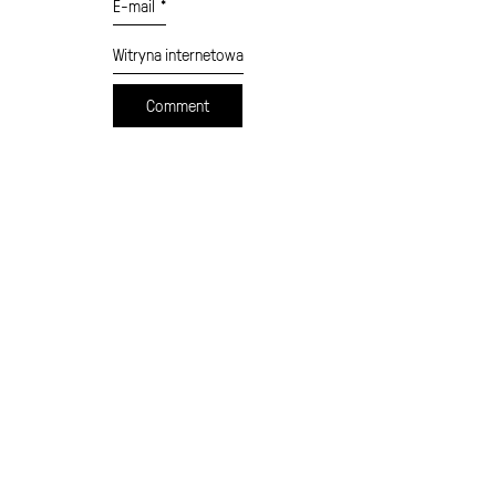
E-mail
*
Witryna internetowa
cennik
formularz wysyłki
moje konto
sklep