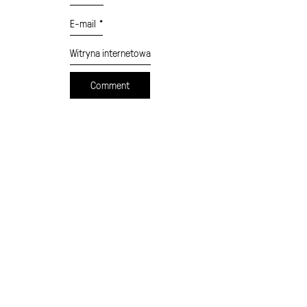
E-mail
*
Witryna internetowa
cennik
formularz wysyłki
moje konto
sklep