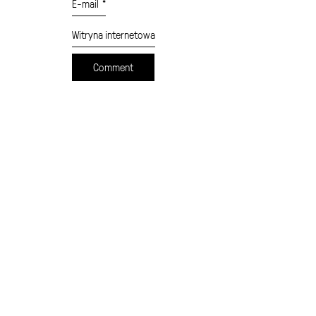
E-mail
*
Witryna internetowa
cennik
formularz wysyłki
moje konto
sklep