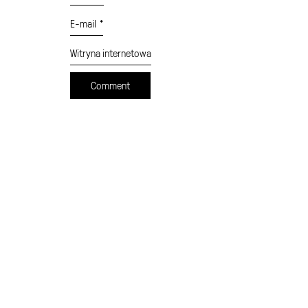
E-mail
*
Witryna internetowa
cennik
formularz wysyłki
moje konto
sklep