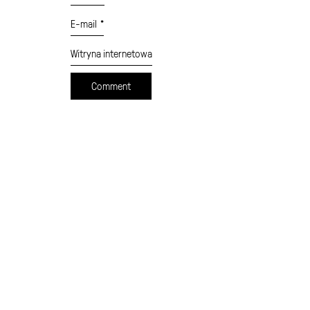
E-mail
*
Witryna internetowa
cennik
formularz wysyłki
moje konto
sklep