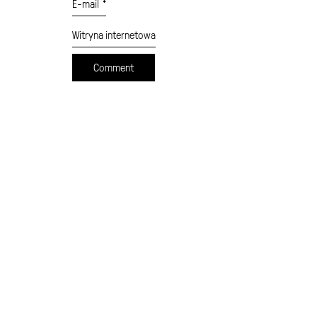
E-mail
*
Witryna internetowa
cennik
formularz wysyłki
moje konto
sklep