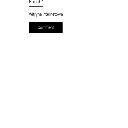
E-mail
*
Witryna internetowa
cennik
formularz wysyłki
moje konto
sklep