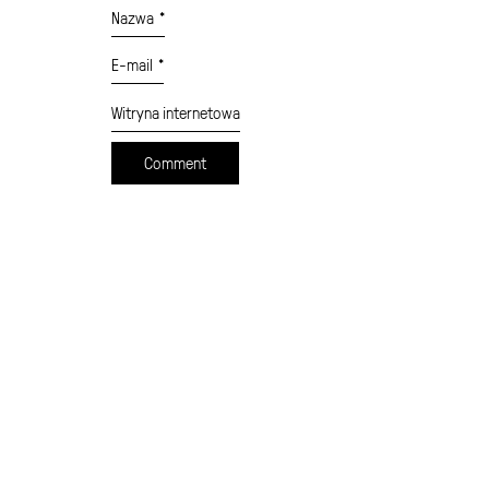
Nazwa
*
E-mail
*
Witryna internetowa
cennik
formularz wysyłki
moje konto
sklep