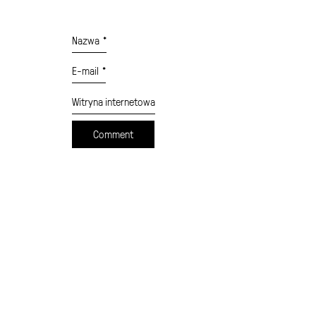
Nazwa
*
E-mail
*
Witryna internetowa
cennik
formularz wysyłki
moje konto
sklep