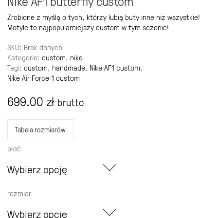
Nike AF1 butterfly custom
Zrobione z myślą o tych, którzy lubią buty inne niż wszystkie!
Motyle to najpopularniejszy custom w tym sezonie!
SKU:
Brak danych
Kategorie:
custom
,
nike
Tagi:
custom
,
handmade
,
Nike AF1 custom
,
Nike Air Force 1 custom
699.00
zł
brutto
Tabela rozmiarów
płeć
Wybierz opcję
rozmiar
Wybierz opcję