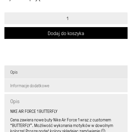
ilość
Nike
AF1
butterfly
Dodaj do koszyka
custom
Opis
Informacje dodatkowe
Opis
NIKE AIR FORCE 1 BUTTERFLY
Cena zawiera nowe buty Nike Air Force 1 wraz z customem
“BUTTERFLY”. Możliwość wykonania motylków w dowolnym
kolorze! Proszę podać kolory składając zamówienie 🙂