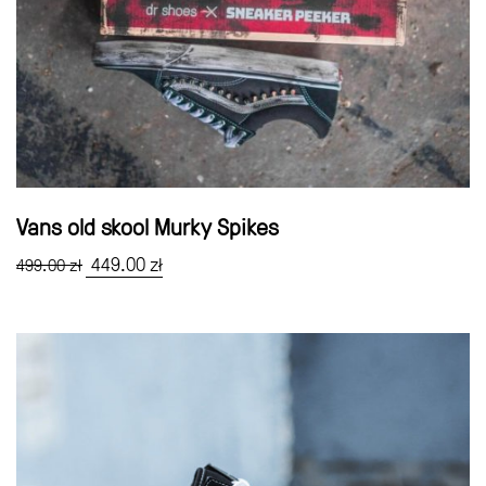
Vans old skool Murky Spikes
Pierwotna
449.00
zł
Aktualna
499.00
zł
cena
cena
wynosiła:
wynosi:
499.00 zł.
449.00 zł.