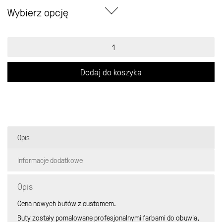
Wybierz opcję
ilość
Nike
Air
Force
Dodaj do koszyka
Low
Reverse
Swoosh
Opis
Informacje dodatkowe
Opis
Cena nowych butów z customem.
Buty zostały pomalowane profesjonalnymi farbami do obuwia,