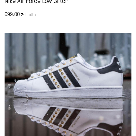
Nike Air Force Low Glitch
699.00
zł
brutto