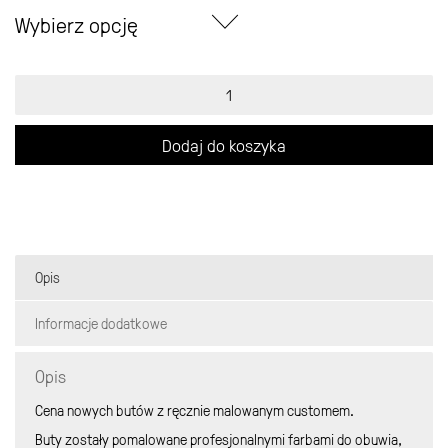
Wybierz opcję
ilość
Nike
Internationalist
Flamingo
Dodaj do koszyka
Opis
Informacje dodatkowe
Opis
Cena nowych butów z ręcznie malowanym customem.
Buty zostały pomalowane profesjonalnymi farbami do obuwia,