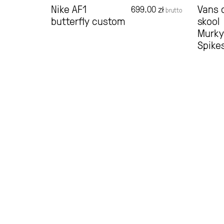
Nike AF1
Vans 
699.00
zł
brutto
butterfly custom
skool
Murky
Spike
cennik
formularz wysyłki
moje konto
sklep