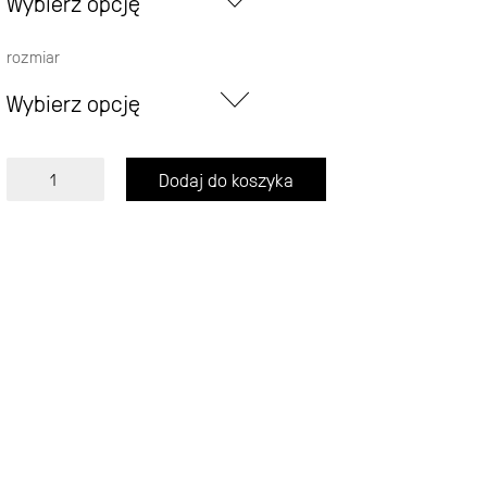
Wybierz opcję
rozmiar
Wybierz opcję
ilość
Dodaj do koszyka
Nike
Air
Force
Mid
Sesame
Street